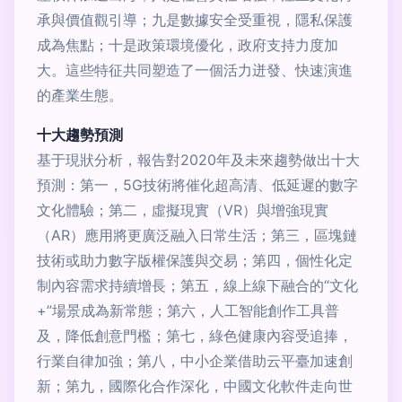
承與價值觀引導；九是數據安全受重視，隱私保護
成為焦點；十是政策環境優化，政府支持力度加
大。這些特征共同塑造了一個活力迸發、快速演進
的產業生態。
十大趨勢預測
基于現狀分析，報告對2020年及未來趨勢做出十大
預測：第一，5G技術將催化超高清、低延遲的數字
文化體驗；第二，虛擬現實（VR）與增強現實
（AR）應用將更廣泛融入日常生活；第三，區塊鏈
技術或助力數字版權保護與交易；第四，個性化定
制內容需求持續增長；第五，線上線下融合的“文化
+”場景成為新常態；第六，人工智能創作工具普
及，降低創意門檻；第七，綠色健康內容受追捧，
行業自律加強；第八，中小企業借助云平臺加速創
新；第九，國際化合作深化，中國文化軟件走向世