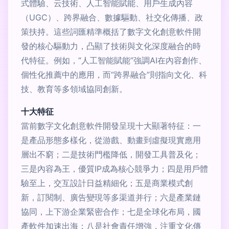
式體驗、云技術、人工智能賦能、用戶生成內容
（UGC）、跨界融合、數據驅動、社交化傳播、政
策扶持。這些詞匯精準概括了數字文化創意軟件開
發的核心驅動力，凸顯了技術與文化深度融合的時
代特征。例如，“人工智能賦能”強調AI在內容創作、
個性化推薦中的應用，而“跨界融合”則指向文化、科
技、教育等多領域協同創新。
十大特征
當前數字文化創意軟件開發呈現十大顯著特征：一
是產品形態多樣化，從游戲、動畫到虛擬現實應用
層出不窮；二是技術門檻降低，開發工具普及化；
三是內容為王，優質IP成為核心競爭力；四是用戶體
驗至上，交互設計日益精細化；五是商業模式創
新，訂閱制、廣告變現等多渠道并行；六是產業鏈
協同，上下游企業緊密合作；七是全球化布局，國
產軟件加速出海；八是社會責任增強，注重文化傳